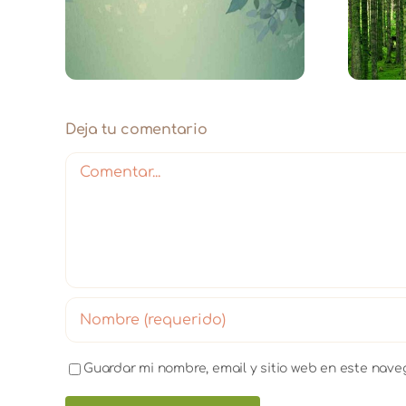
el
interna – Bosque 2026
Deja tu comentario
Comentar
Guardar mi nombre, email y sitio web en este nav