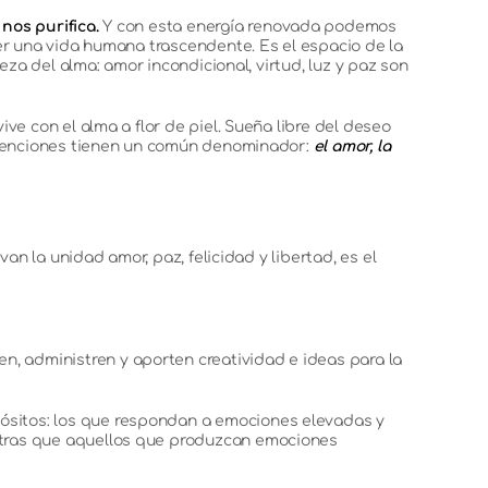
nos purifica.
Y con esta energía renovada podemos
er una vida humana trascendente. Es el espacio de la
eza del alma: amor incondicional, virtud, luz y paz son
e con el alma a flor de piel. Sueña libre del deseo
intenciones tienen un común denominador:
el amor, la
an la unidad amor, paz, felicidad y libertad, es el
n, administren y aporten creatividad e ideas para la
pósitos: los que respondan a emociones elevadas y
ntras que aquellos que produzcan emociones