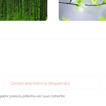
primavera 2026 ¡Vamos
Bosque: Renov
a meditar al Bosque!
Interi
egador para la próxima vez que comente.