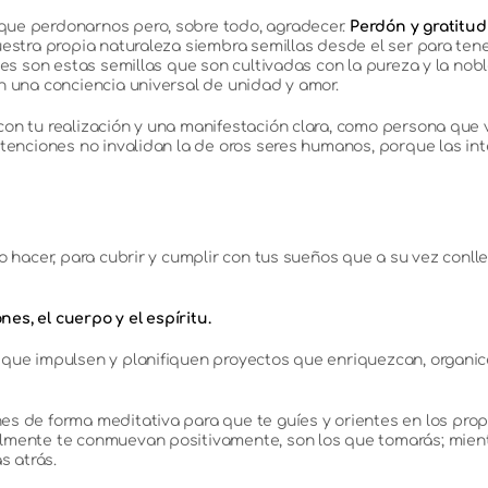
que perdonarnos pero, sobre todo, agradecer.
Perdón y gratitud 
uestra propia naturaleza siembra semillas desde el ser para ten
es son estas semillas que son cultivadas con la pureza y la nobl
n una conciencia universal de unidad y amor.
n tu realización y una manifestación clara, como persona que viv
intenciones no invalidan la de oros seres humanos, porque las 
 hacer, para cubrir y cumplir con tus sueños que a su vez conllev
nes, el cuerpo y el espíritu.
que impulsen y planifiquen proyectos que enriquezcan, organice
es de forma meditativa para que te guíes y orientes en los pro
almente te conmuevan positivamente, son los que tomarás; mie
s atrás.