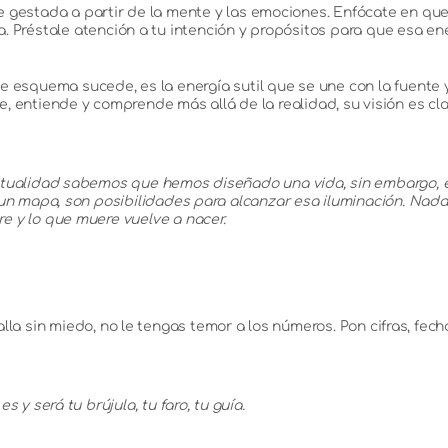
 gestada a partir de la mente y las emociones. Enfócate en q
. Préstale atención a tu intención y propósitos para que esa en
esquema sucede, es la energía sutil que se une con la fuente y 
nte, entiende y comprende más allá de la realidad, su visión es c
tualidad sabemos que hemos diseñado una vida, sin embargo, el di
un mapa, son posibilidades para alcanzar esa iluminación. Nada
 y lo que muere vuelve a nacer.
lla sin miedo, no le tengas temor a los números. Pon cifras, fec
 y será tu brújula, tu faro, tu guía.