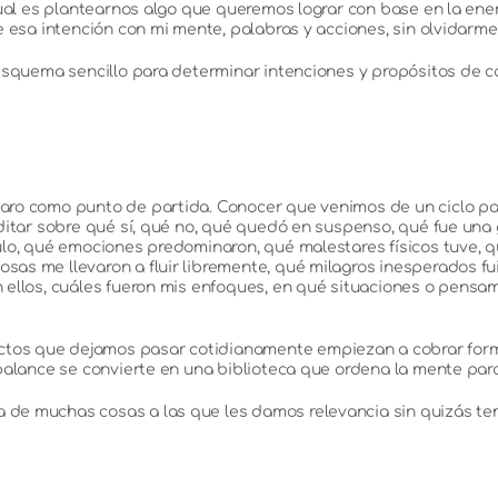
ual es plantearnos algo que queremos lograr con base en la energía
 esa intención con mi mente, palabras y acciones, sin olvidarme 
squema sencillo para determinar intenciones y propósitos de car
aro como punto de partida. Conocer que venimos de un ciclo pa
editar sobre qué sí, qué no, qué quedó en suspenso, qué fue u
ulo, qué emociones predominaron, qué malestares físicos tuve,
s me llevaron a fluir libremente, qué milagros inesperados fui 
ellos, cuáles fueron mis enfoques, en qué situaciones o pensam
os que dejamos pasar cotidianamente empiezan a cobrar forma
alance se convierte en una biblioteca que ordena la mente para 
e muchas cosas a las que les damos relevancia sin quizás tene