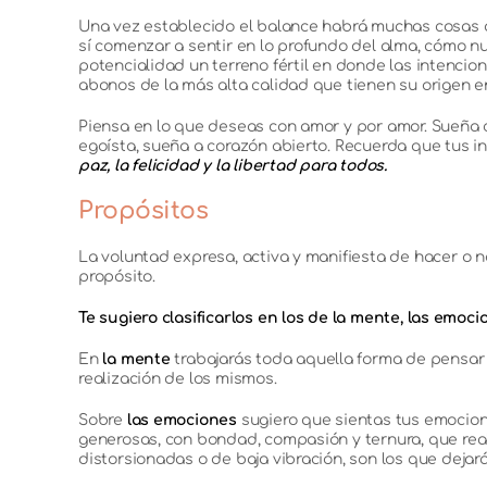
Una vez establecido el balance habrá muchas cosas 
sí comenzar a sentir en lo profundo del alma, cómo n
potencialidad un terreno fértil en donde las intencion
abonos de la más alta calidad que tienen su origen e
Piensa en lo que deseas con amor y por amor. Sueña co
egoísta, sueña a corazón abierto. Recuerda que tus 
paz, la felicidad y la libertad para todos.
Propósitos
La voluntad expresa, activa y manifiesta de hacer o no
propósito.
Te sugiero clasificarlos en los de la mente, las emocio
En
la mente
trabajarás toda aquella forma de pensar 
realización de los mismos.
Sobre
las emociones
sugiero que sientas tus emocion
generosas, con bondad, compasión y ternura, que re
distorsionadas o de baja vibración, son los que dejará