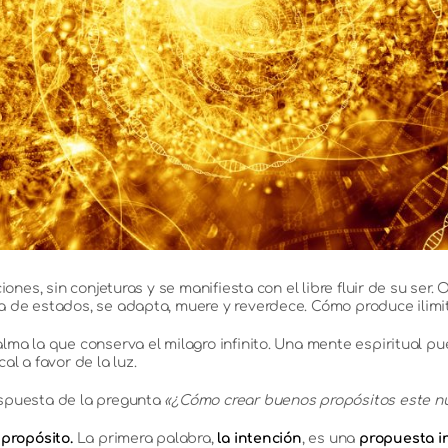
iones, sin conjeturas y se manifiesta con el libre fluir de su se
a de estados, se adapta, muere y reverdece. Cómo produce ilimi
lma la que conserva el milagro infinito. Una mente espiritual p
l a favor de la luz.
espuesta de la pregunta
«¿Cómo crear buenos propósitos este n
 propósito.
La primera palabra,
la intención
, es una
propuesta i