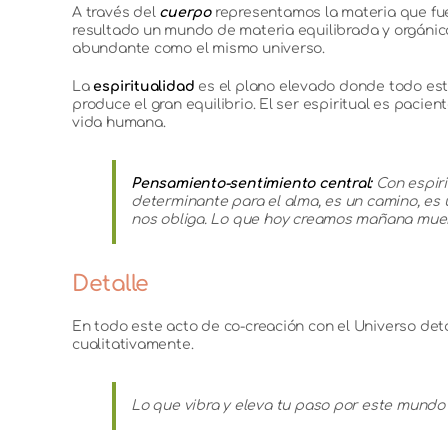
A través del
cuerpo
representamos la materia que fue
resultado un mundo de materia equilibrada y orgánica
abundante como el mismo universo.
La
espiritualidad
es el plano elevado donde todo este 
produce el gran equilibrio. El ser espiritual es pacie
vida humana.
Pensamiento-sentimiento central:
Con espiri
determinante para el alma, es un camino, es 
nos obliga. Lo que hoy creamos mañana muere
Detalle
En todo este acto de co-creación con el Universo deta
cualitativamente.
Lo que vibra y eleva tu paso por este mundo es