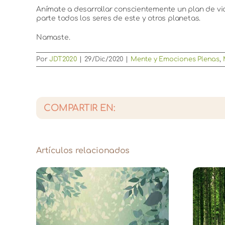
Anímate a desarrollar conscientemente un plan de vi
parte todos los seres de este y otros planetas.
Namaste.
Por
JDT2020
|
29/Dic/2020
|
Mente y Emociones Plenas
,
COMPARTIR EN:
Artículos relacionados
te –
Ordenar la energía