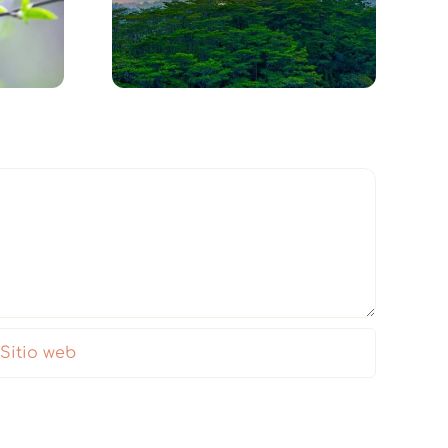
ar la Luz
Meditación en el
or
Bosque