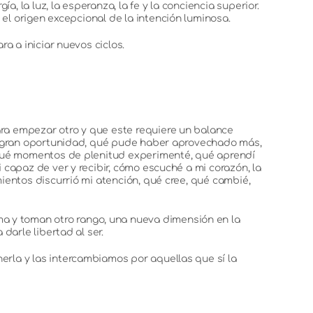
, la luz, la esperanza, la fe y la conciencia superior.
el origen excepcional de la intención luminosa.
a a iniciar nuevos ciclos.
ra empezar otro y que este requiere un balance
na gran oportunidad, qué pude haber aprovechado más,
 qué momentos de plenitud experimenté, qué aprendí
capaz de ver y recibir, cómo escuché a mi corazón, la
ientos discurrió mi atención, qué cree, qué cambié,
 y toman otro rango, una nueva dimensión en la
darle libertad al ser.
rla y las intercambiamos por aquellas que sí la