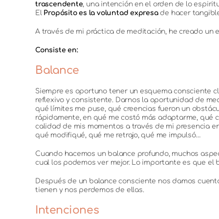
trascendente
, una intención en el orden de lo espirit
El
Propósito es la voluntad expresa
de hacer tangible
A través de mi práctica de meditación, he creado un e
Consiste en:
Balance
Siempre es oportuno tener un esquema consciente cl
reflexivo y consistente. Darnos la oportunidad de m
qué límites me puse, qué creencias fueron un obstác
rápidamente, en qué me costó más adaptarme, qué cosa
calidad de mis momentos a través de mi presencia en 
qué modifiqué, qué me retrajo, qué me impulsó…
Cuando hacemos un balance profundo, muchos aspect
cual los podemos ver mejor. Lo importante es que el b
Después de un balance consciente nos damos cuenta d
tienen y nos perdemos de ellas.
Intenciones