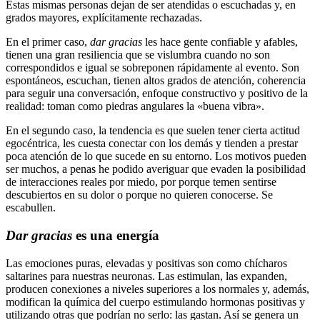
Estas mismas personas dejan de ser atendidas o escuchadas y, en
grados mayores, explícitamente rechazadas.
En el primer caso,
dar gracias
les hace gente confiable y afables,
tienen una gran resiliencia que se vislumbra cuando no son
correspondidos e igual se sobreponen rápidamente al evento. Son
espontáneos, escuchan, tienen altos grados de atención, coherencia
para seguir una conversación, enfoque constructivo y positivo de la
realidad: toman como piedras angulares la «buena vibra».
En el segundo caso, la tendencia es que suelen tener cierta actitud
egocéntrica, les cuesta conectar con los demás y tienden a prestar
poca atención de lo que sucede en su entorno. Los motivos pueden
ser muchos, a penas he podido averiguar que evaden la posibilidad
de interacciones reales por miedo, por porque temen sentirse
descubiertos en su dolor o porque no quieren conocerse. Se
escabullen.
Dar gracias
es una energía
Las emociones puras, elevadas y positivas son como chícharos
saltarines para nuestras neuronas. Las estimulan, las expanden,
producen conexiones a niveles superiores a los normales y, además,
modifican la química del cuerpo estimulando hormonas positivas y
utilizando otras que podrían no serlo: las gastan. Así se genera un