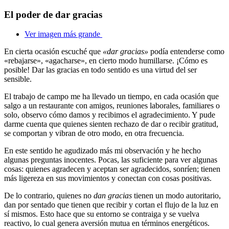
El poder de dar gracias
Ver imagen más grande
En cierta ocasión escuché que
«dar gracias»
podía entenderse como
«rebajarse», «agacharse», en cierto modo humillarse. ¡Cómo es
posible! Dar las gracias en todo sentido es una virtud del ser
sensible.
El trabajo de campo me ha llevado un tiempo, en cada ocasión que
salgo a un restaurante con amigos, reuniones laborales, familiares o
solo, observo cómo damos y recibimos el agradecimiento. Y pude
darme cuenta que quienes sienten rechazo de dar o recibir gratitud,
se comportan y vibran de otro modo, en otra frecuencia.
En este sentido he agudizado más mi observación y he hecho
algunas preguntas inocentes. Pocas, las suficiente para ver algunas
cosas: quienes agradecen y aceptan ser agradecidos, sonríen; tienen
más ligereza en sus movimientos y conectan con cosas positivas.
De lo contrario, quienes no
dan gracias
tienen un modo autoritario,
dan por sentado que tienen que recibir y cortan el flujo de la luz en
sí mismos. Esto hace que su entorno se contraiga y se vuelva
reactivo, lo cual genera aversión mutua en términos energéticos.