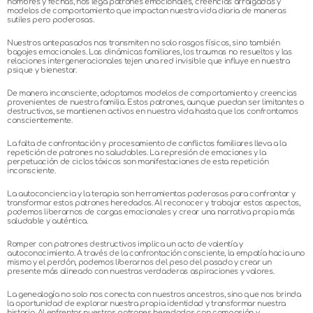
nombres y fechas, nos lega patrones emocionales, creencias arraigadas y
modelos de comportamiento que impactan nuestra vida diaria de maneras
sutiles pero poderosas.
Nuestros antepasados nos transmiten no solo rasgos físicos, sino también
bagajes emocionales. Las dinámicas familiares, los traumas no resueltos y las
relaciones intergeneracionales tejen una red invisible que influye en nuestra
psique y bienestar.
De manera inconsciente, adoptamos modelos de comportamiento y creencias
provenientes de nuestra familia. Estos patrones, aunque puedan ser limitantes o
destructivos, se mantienen activos en nuestra vida hasta que los confrontamos
conscientemente.
La falta de confrontación y procesamiento de conflictos familiares lleva a la
repetición de patrones no saludables. La represión de emociones y la
perpetuación de ciclos tóxicos son manifestaciones de esta repetición
inconsciente.
La autoconciencia y la terapia son herramientas poderosas para confrontar y
transformar estos patrones heredados. Al reconocer y trabajar estos aspectos,
podemos liberarnos de cargas emocionales y crear una narrativa propia más
saludable y auténtica.
Romper con patrones destructivos implica un acto de valentía y
autoconocimiento. A través de la confrontación consciente, la empatía hacia uno
mismo y el perdón, podemos liberarnos del peso del pasado y crear un
presente más alineado con nuestras verdaderas aspiraciones y valores.
La genealogía no solo nos conecta con nuestros ancestros, sino que nos brinda
la oportunidad de explorar nuestra propia identidad y transformar nuestra
historia. Al enfrentar nuestros patrones heredados con compasión y