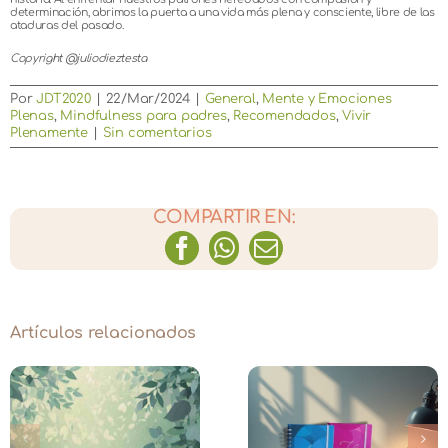
determinación, abrimos la puerta a una vida más plena y consciente, libre de las
ataduras del pasado.
Copyright @juliodieztesta
Por
JDT2020
|
22/Mar/2024
|
General
,
Mente y Emociones
Plenas
,
Mindfulness para padres
,
Recomendados
,
Vivir
Plenamente
|
Sin comentarios
COMPARTIR EN:
Facebook
WhatsApp
Correo
electrónico
Artículos relacionados
Meditación en 
Agenda Mantras