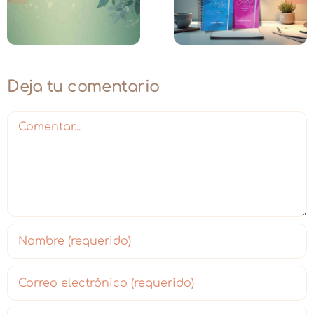
te
Bosque:
Sustentables
Intuición y
2026
Acción
Deja tu comentario
Comentar