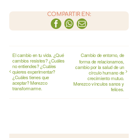
COMPARTIR EN:
Facebook
WhatsApp
Correo
electrónico
El cambio en tu vida. ¿Qué
Cambio de entorno, de
cambios resistes? ¿Cuáles
forma de relacionarnos,
no entiendes? ¿Cuáles
cambio por la salud de un
quieres experimentar?
círculo humano de
¿Cuáles tienes que
crecimiento mutuo.
aceptar? Merezco
Merezco vínculos sanos y
transformarme.
felices.