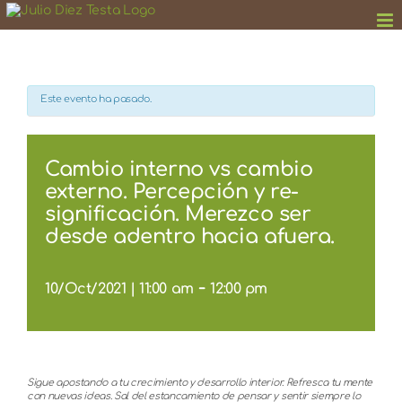
Saltar
al
contenido
Este evento ha pasado.
Cambio interno vs cambio
externo. Percepción y re-
significación. Merezco ser
desde adentro hacia afuera.
-
10/Oct/2021 | 11:00 am
12:00 pm
Sigue apostando a tu crecimiento y desarrollo interior. Refresca tu mente
con nuevas ideas. Sal del estancamiento de pensar y sentir siempre lo