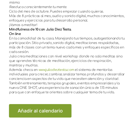
mismo.
Reeduca conscientemente tu mente.
Ciclo del mes de octubre. Puedes empezar cuando quieras.
Más de 8 prácticas al mes, audio y sonido digital, muchos conocimientos,
enfoques y ejercicios para tu desarrollo personal.
¡Vamos a meditar!
Mindfulness de 10 con Julio Diez Testa.
On line
En la comodidad de tu casa. Manejando tus tiempos, autogestionando tu
participación. Sitio privado, sonido digital, meditaciones respaldadas,
más de 8 clases con un tema nuevo cada mes y enfoques específicos en
cada sesión.
Julio crea meditaciones con nivel workshop donde no solo meditas sino
que aprendes técnicas de meditación, ejercicios de respiración,
mantras y mudras.
Además checa en
www.juliodieztesta.com
el sistema de mentorías
individuales para crecer, cambiar, analizar temas profundos y desarrollar
conciencia en aspectos de tu vida que necesiten atención y claridad.
También entrenamiento, terapias grupales, eventos empresariales y la
nueva ONE SHOT, una experiencia de sanación única de 1.15 minutos
para que con enfoque te orientes sobre cualquier tema de tu vida.
Añadir al calendario