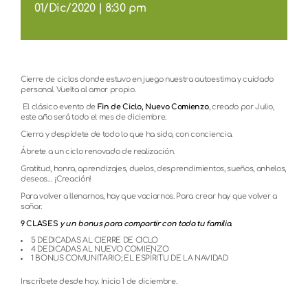
01/Dic/2020 | 8:30 pm
Cierre de ciclos donde estuvo en juego nuestra autoestima y cuidado
personal. Vuelta al amor propio.
El clásico evento de
Fin de Ciclo, Nuevo Comienzo
, creado por Julio,
este año será todo el mes de diciembre.
Cierra y despídete de todo lo que ha sido, con conciencia.
Ábrete a un ciclo renovado de realización.
Gratitud, honra, aprendizajes, duelos, desprendimientos, sueños, anhelos,
deseos… ¡Creación!
Para volver a llenarnos, hay que vaciarnos. Para crear hay que volver a
soñar.
9 CLASES
y un bonus para compartir con toda tu familia.
5 DEDICADAS AL CIERRE DE CICLO
4 DEDICADAS AL NUEVO COMIENZO
1 BONUS COMUNITARIO; EL ESPÍRITU DE LA NAVIDAD
Inscríbete desde hoy. Inicio 1 de diciembre.