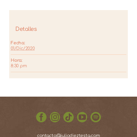
Detalles
Fecha:
01/Dic/2020
Hora:
8:30 pm
contacto@juliodieztesta.com