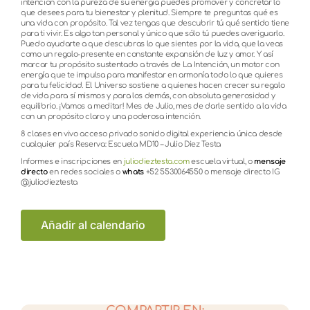
intención con la pureza de su energía puedes promover y concretar lo
que desees para tu bienestar y plenitud. Siempre te preguntas qué es
una vida con propósito. Tal vez tengas que descubrir tú qué sentido tiene
para ti vivir. Es algo tan personal y único que sólo tú puedes averiguarlo.
Puedo ayudarte a que descubras lo que sientes por la vida, que la veas
como un regalo-presente en constante expansión de luz y amor. Y así
marcar tu propósito sustentado a través de La Intención, un motor con
energía que te impulsa para manifestar en armonía todo lo que quieres
para tu felicidad. El Universo sostiene a quienes hacen crecer su regalo
de vida para sí mismos y para los demás, con absoluta generosidad y
equilibrio. ¡Vamos a meditar! Mes de Julio, mes de darle sentido a la vida
con un propósito claro y una poderosa intención.
8 clases en vivo acceso privado sonido digital experiencia única desde
cualquier país Reserva: Escuela MD10 – Julio Diez Testa
Informes e inscripciones en
juliodieztesta.com
escuela virtual, o
mensaje
directo
en redes sociales o
whats
+52 5530064550 o mensaje directo IG
@juliodieztesta
Añadir al calendario