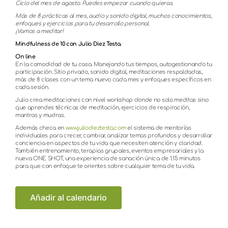
Ciclo del mes de agosto. Puedes empezar cuando quieras.
Más de 8 prácticas al mes, audio y sonido digital, muchos conocimientos,
enfoques y ejercicios para tu desarrollo personal.
¡Vamos a meditar!
Mindfulness de 10 con Julio Diez Testa.
On line
En la comodidad de tu casa. Manejando tus tiempos, autogestionando tu
participación. Sitio privado, sonido digital, meditaciones respaldadas,
más de 8 clases con un tema nuevo cada mes y enfoques específicos en
cada sesión.
Julio crea meditaciones con nivel workshop donde no solo meditas sino
que aprendes técnicas de meditación, ejercicios de respiración,
mantras y mudras.
Además checa en
www.juliodieztesta.com
el sistema de mentorías
individuales para crecer, cambiar, analizar temas profundos y desarrollar
conciencia en aspectos de tu vida que necesiten atención y claridad.
También entrenamiento, terapias grupales, eventos empresariales y la
nueva ONE SHOT, una experiencia de sanación única de 1.15 minutos
para que con enfoque te orientes sobre cualquier tema de tu vida.
Añadir al calendario