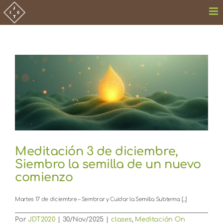
Saltar
al
contenido
Meditación 3 de diciembre,
Siembro la semilla de un nuevo
comienzo
Martes 17 de diciembre – Sembrar y Cuidar la Semilla Subtema: [...]
Por
JDT2020
|
30/Nov/2025
|
clases
,
Meditación On