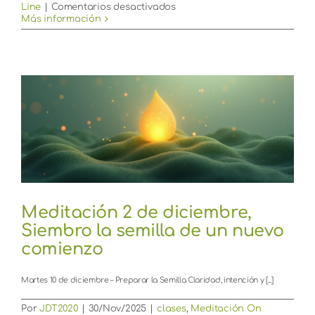
en
Line
|
Comentarios desactivados
Meditación
Más información
3
de
diciembre,
Siembro
la
semilla
de
un
nuevo
comienzo
Meditación 2 de diciembre,
Siembro la semilla de un nuevo
comienzo
Martes 10 de diciembre – Preparar la Semilla Claridad, intención y [...]
Por
JDT2020
|
30/Nov/2025
|
clases
,
Meditación On