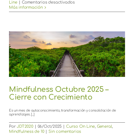
en
Line
|
Comentarios desactivados
Meditación
Más información
2
de
diciembre,
Siembro
la
semilla
de
un
nuevo
comienzo
Mindfulness Octubre 2025 –
Cierre con Crecimiento
Es un mes de autoconocimiento, transformación y consolidación de
aprendizajes. [...]
Por
JDT2020
|
06/Oct/2025
|
Curso On Line
,
General
,
Mindfulness de 10
|
Sin comentarios