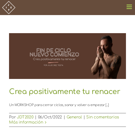
Saltar
al
contenido
Crea positivamente tu renacer
Un WORKSHOP para cerrar ciclos, sanar y volver a empezar [...]
Por
JDT2020
|
06/Oct/2022
|
General
|
Sin comentarios
Más información