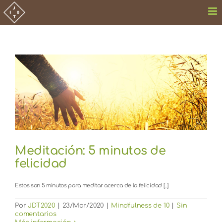
Saltar
al
contenido
Meditación: 5 minutos de
felicidad
Estos son 5 minutos para meditar acerca de la felicidad [...]
Por
JDT2020
|
23/Mar/2020
|
Mindfulness de 10
|
Sin
comentarios