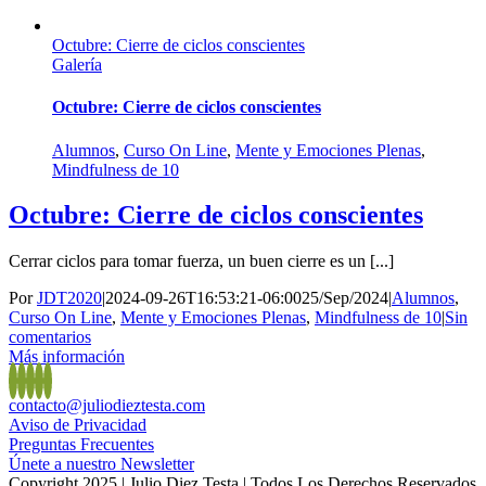
Octubre: Cierre de ciclos conscientes
Galería
Octubre: Cierre de ciclos conscientes
Alumnos
,
Curso On Line
,
Mente y Emociones Plenas
,
Mindfulness de 10
Octubre: Cierre de ciclos conscientes
Cerrar ciclos para tomar fuerza, un buen cierre es un [...]
Por
JDT2020
|
2024-09-26T16:53:21-06:00
25/Sep/2024
|
Alumnos
,
Curso On Line
,
Mente y Emociones Plenas
,
Mindfulness de 10
|
Sin
comentarios
Más información
contacto@juliodieztesta.com
Aviso de Privacidad
Preguntas Frecuentes
Únete a nuestro Newsletter
Copyright 2025 | Julio Diez Testa | Todos Los Derechos Reservados