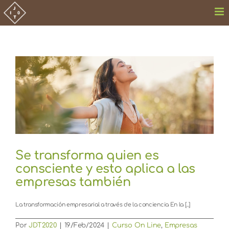
Saltar
al
contenido
Se transforma quien es
consciente y esto aplica a las
empresas también
La transformación empresarial a través de la conciencia En la [...]
Por
JDT2020
|
19/Feb/2024
|
Curso On Line
,
Empresas