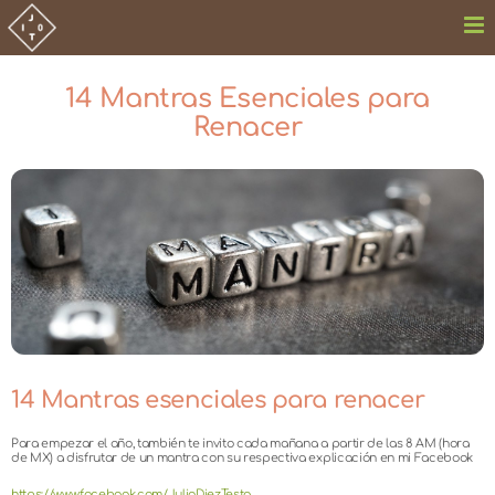
Saltar
al
contenido
14 Mantras Esenciales para
Renacer
Ver
imagen
más
grande
14 Mantras esenciales para renacer
Para empezar el año, también te invito cada mañana a partir de las 8 AM (hora
de MX) a disfrutar de un mantra con su respectiva explicación en mi Facebook
https://www.facebook.com/JulioDiezTesta