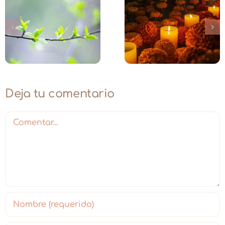
The Blooming
Una
Day · Edición Día
Constelación 
de Muertos
Amor
Deja tu comentario
Comentar