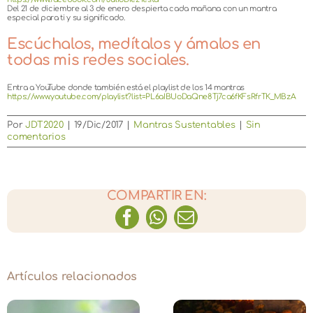
Del 21 de diciembre al 3 de enero despierta cada mañana con un mantra
especial para ti y su significado.
Escúchalos, medítalos y ámalos en
todas mis redes sociales.
Entra a YouTube donde también está el playlist de los 14 mantras
https://www.youtube.com/playlist?list=PL6aIBUoDaQne8Tj7ca6fKFsRfrTK_MBzA
Por
JDT2020
|
19/Dic/2017
|
Mantras Sustentables
|
Sin
comentarios
COMPARTIR EN:
Facebook
WhatsApp
Correo
electrónico
Artículos relacionados