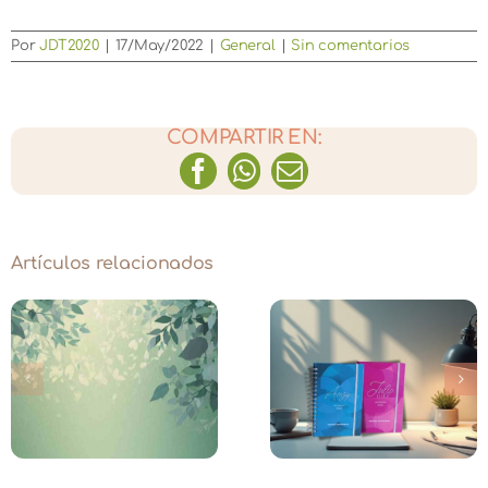
Por
JDT2020
|
17/May/2022
|
General
|
Sin comentarios
COMPARTIR EN:
Facebook
WhatsApp
Correo
electrónico
Artículos relacionados
Meditación en 
Agenda Mantras
te
Bosque:
Sustentables
Intuición y
2026
Acción