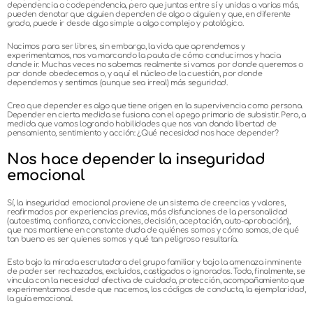
dependencia o codependencia, pero que juntas entre sí y unidas a varias más,
pueden denotar que alguien dependen de algo o alguien y que, en diferente
grado, puede ir desde algo simple a algo complejo y patológico.
Nacimos para ser libres, sin embargo, la vida que aprendemos y
experimentamos, nos va marcando la pauta de cómo conducirnos y hacia
donde ir. Muchas veces no sabemos realmente si vamos por donde queremos o
por donde obedecemos o, y aquí el núcleo de la cuestión, por donde
dependemos y sentimos (aunque sea irreal) más seguridad.
Creo que depender es algo que tiene origen en la supervivencia como persona.
Depender en cierta medida se fusiona con el apego primario de subsistir. Pero, a
medida que vamos logrando habilidades que nos van dando libertad de
pensamiento, sentimiento y acción: ¿Qué necesidad nos hace depender?
Nos hace depender la inseguridad
emocional
Sí, la inseguridad emocional proviene de un sistema de creencias y valores,
reafirmados por experiencias previas, más disfunciones de la personalidad
(autoestima, confianza, convicciones, decisión, aceptación, auto-aprobación),
que nos mantiene en constante duda de quiénes somos y cómo somos, de qué
tan bueno es ser quienes somos y qué tan peligroso resultaría.
Esto bajo la mirada escrutadora del grupo familiar y bajo la amenaza inminente
de poder ser rechazados, excluidos, castigados o ignorados. Todo, finalmente, se
vincula con la necesidad afectiva de cuidado, protección, acompañamiento que
experimentamos desde que nacemos, los códigos de conducta, la ejemplaridad,
la guía emocional.