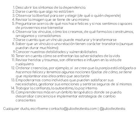
Descubrir los síntomas de la dependencia
Darse cuenta que algo no está bien
Observar la libertad para ser y elegir (de qué o quién depende)
Revisar la imagen que se tiene de uno mismo
Preguntarse acerca de qué nos hace felices y si nos sentimos capaces
de proveernos ese bienestar
Observar los vínculos, cómo los creamos, de qué forma los construimos,
arraigamos y consolidamos
Darse cuenta que un vínculo puede madurar y transformarse
Saber que un vínculo o una relación tienen carácter transitorio (aunque
puedan durar muchísimo)
Conocer nuestras debilidades y vulnerabilidades
Tener en cuenta cómo se enfrentan las adversidades de la vida
Revisar heridas y traumas, son diferentes e influyen en la vida de
cualquiera
Ordenar creencias, por ejemplo;
si se cree que la pareja está obligada a
hacernos felices y tenemos algunas nociones fijadas de cómo, se tiene
que replantear esa idea antes que sea tarde
Empoderarnos como individuos que pueden satisfacer sus
necesidades, gestionar sus emociones y sentirse seguros de sí mismos
Trabajar la confianza, la autoestima, la paz interna
Comprendernos más en un ámbito terapéutico donde se pueda
desarrollar conciencia e implementar estrategias de cambio
conscientes
Cualquier duda, escríbeme contacto@juliodieztesta.com | @juliodieztesta