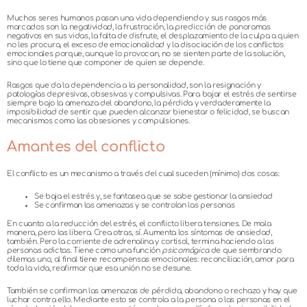
Muchos seres humanos pasan una vida dependiendo y sus rasgos más
marcados son la negatividad, la frustración, la predicción de panoramas
negativos en sus vidas, la falta de disfrute, el desplazamiento de la culpa a quien
no les procura, el exceso de emocionalidad y la disociación de los conflictos
emocionales porque, aunque lo provocan, no se sienten parte de la solución,
sino que lo tiene que componer de quien se depende.
Rasgos que da la dependencia a la personalidad, son la resignación y
patologías depresivas, obsesivas y compulsivas. Para bajar el estrés de sentirse
siempre bajo la amenaza del abandono, la pérdida y verdaderamente la
imposibilidad de sentir que pueden alcanzar bienestar o felicidad, se buscan
mecanismos como las obsesiones y compulsiones.
Amantes del conflicto
El conflicto es un mecanismo a través del cual suceden (mínimo) dos cosas:
Se baja el estrés y, se fantasea que se sabe gestionar la ansiedad
Se confirman las amenazas y se controlan las personas
En cuanto a la reducción del estrés, el conflicto libera tensiones. De mala
manera, pero las libera. Crea otras, sí. Aumenta los síntomas de ansiedad,
también. Pero la corriente de adrenalina y cortisol, termina haciendo a las
personas adictas. Tiene como una función
psicomágica
de que sembrando
dilemas uno, al final tiene recompensas emocionales: reconciliación, amor para
toda la vida, reafirmar que esa unión no se desune.
También se confirman las amenazas de pérdida, abandono o rechazo y hay que
luchar contra ello. Mediante esto se controla a la persona o las personas en el