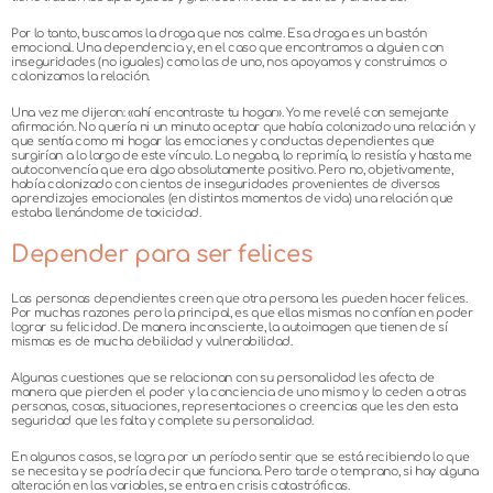
Por lo tanto, buscamos la droga que nos calme. Esa droga es un bastón
emocional. Una dependencia y, en el caso que encontramos a alguien con
inseguridades (no iguales) como las de uno, nos apoyamos y construimos o
colonizamos la relación.
Una vez me dijeron: «ahí encontraste tu hogar». Yo me revelé con semejante
afirmación. No quería ni un minuto aceptar que había colonizado una relación y
que sentía como mi hogar las emociones y conductas dependientes que
surgirían a lo largo de este vínculo. Lo negaba, lo reprimía, lo resistía y hasta me
autoconvencía que era algo absolutamente positivo. Pero no, objetivamente,
había colonizado con cientos de inseguridades provenientes de diversos
aprendizajes emocionales (en distintos momentos de vida) una relación que
estaba llenándome de toxicidad.
Depender para ser felices
Las personas dependientes creen que otra persona les pueden hacer felices.
Por muchas razones pero la principal, es que ellas mismas no confían en poder
lograr su felicidad. De manera inconsciente, la autoimagen que tienen de sí
mismas es de mucha debilidad y vulnerabilidad.
Algunas cuestiones que se relacionan con su personalidad les afecta de
manera que pierden el poder y la conciencia de uno mismo y lo ceden a otras
personas, cosas, situaciones, representaciones o creencias que les den esta
seguridad que les falta y complete su personalidad.
En algunos casos, se logra por un período sentir que se está recibiendo lo que
se necesita y se podría decir que funciona. Pero tarde o temprano, si hay alguna
alteración en las variables, se entra en crisis catastróficas.