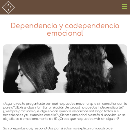
Saltar
al
contenido
Dependencia y codependencia
emocional
Ver
imagen
más
grande
¿Alguna vez te preguntaste por qué no puedes mover un pie sin consultar con tu
pareja? ¿Existe algún familiar o relación de la cual no puedas independizarte?
¿Siempre procuras que alguien con quien te relacionas satisfaga todas sus
necesidades y tu cumples con ello? ¿Sientes ansiedad o estrés si una vínculo se
aleja física o emocionalmente de ti? ¿Crees que no puedes vivir sin alguien?
Son preguntas que, respondidas por sí solas, no explican un cuadro de