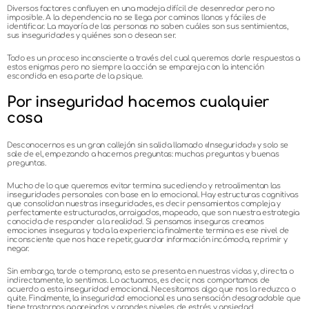
Diversos factores confluyen en una madeja difícil de desenredar pero no
imposible. A la dependencia no se llega por caminos llanos y fáciles de
identificar. La mayoría de las personas no saben cuáles son sus sentimientos,
sus inseguridades y quiénes son o desean ser.
Todo es un proceso inconsciente a través del cual queremos darle respuestas a
estos enigmas pero no siempre la acción se empareja con la intención
escondida en esa parte de la psique.
Por inseguridad hacemos cualquier
cosa
Desconocernos es un gran callejón sin salida llamado «Inseguridad» y solo se
sale de el, empezando a hacernos preguntas: muchas preguntas y buenas
preguntas.
Mucho de lo que queremos evitar termina sucediendo y retroalimentan las
inseguridades personales con base en lo emocional. Hay estructuras cognitivas
que consolidan nuestras inseguridades, es decir pensamientos compleja y
perfectamente estructurados, arraigados, mapeado, que son nuestra estrategia
conocida de responder a la realidad. Si pensamos inseguros creamos
emociones inseguras y toda la experiencia finalmente termina es ese nivel de
inconsciente que nos hace repetir, guardar información incómoda, reprimir y
negar.
Sin embargo, tarde o temprano, esto se presenta en nuestras vidas y, directa o
indirectamente, lo sentimos. Lo actuamos, es decir, nos comportamos de
acuerdo a esta inseguridad emocional. Necesitamos algo que nos la reduzca o
quite. Finalmente, la inseguridad emocional es una sensación desagradable que
tiene trastornos aparejados y grandes niveles de estrés y ansiedad.