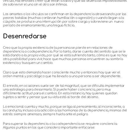
vínculo, haciéndoles creer que están a salvo y que allí afuera las imposibilidades
de sobrevivir el uno sin el otro son ínfimas.
Los amantes o los vínculos se confirman en la dependencia atravesando por las
peores batallas (muchas conllevan humillación o agresión) y cuando llegan a la
cúspide, se produce una interrupción por sobre carga y sobreviene un nuevo
período de enamoramiento, una tregua ficticia.
Desenredarse
Creo que la propia existencia de la persona se pierde en relaciones de
dependencia o codependencia. Por lo tanto, darse cuenta del sentido que se le
está dando a la propia vida, por qué se está sufriendo tanto, cómo es que no hay
otra posibilidad para vivir, hace que muchas personas encuentren su sombría
existencia y busquen un cambio.
Claro que esto demanda hacer consciente mucho y entonces hay que ver el
orden mental y psicológico que ha llevado a una persona a ser dependiente.
El enredo, en ocasiones suele ser de tal magnitud, que se dificulta implementar
una estrategia para desarmarlo. Sí puede haber conciencia, pero muy
difícilmente actitud para el cambio. En esta instancia, hay quienes quedan
sujetos a sentir y pensar que su vida está al borde del abismo.
Lo emocional cuenta y mucho, porque se liga al pensamiento, al inconsciente, a
la conducta, incluso a la adicción a las hormonas de la dependencia, mismas del
estrés: siempre amenaza, siempre huida ante el peligro.
Para superar la dependencia o la codependencia se requiere conciencia.
Algunos puntos en los que considero importante enfocarse: