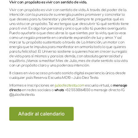
Vivir con propósito es vivir con sentido de vida.
Vivir con propósito es vivir con sentido de vida. A través del poder de la
intención con la pureza de su energía puedes promover y concretar lo
que desees para tu bienestar y plenitud. Siempre te preguntas qué es
una vida con propósito. Tal vez tengas que descubrir tú qué sentido tiene
para ti vivir. Es algo tan personal y único que sólo tú puedes averiguarlo.
Puedo ayudarte a que descubras lo que sientes por la vida, que la veas
como un regalo-presente en constante expansión de luz y amor. Y así
marcar tu propósito sustentado a través de La Intención, un motor con
energía que te impulsa para manifestar en armonía todo lo que quieres
para tu felicidad. El Universo sostiene a quienes hacen crecer su regalo
de vida para sí mismos y para los demás, con absoluta generosidad y
equilibrio. ¡Vamos a meditar! Mes de Julio, mes de darle sentido a la vida
con un propósito claro y una poderosa intención.
8 clases en vivo acceso privado sonido digital experiencia única desde
cualquier país Reserva: Escuela MD10 – Julio Diez Testa
Informes e inscripciones en
juliodieztesta.com
escuela virtual, o
mensaje
directo
en redes sociales o
whats
+52 5530064550 o mensaje directo IG
@juliodieztesta
Añadir al calendario