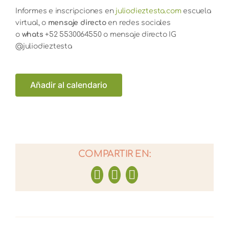
Informes e inscripciones en
juliodieztesta.com
escuela
virtual, o
mensaje directo
en redes sociales
o
whats
+52 5530064550 o mensaje directo IG
@juliodieztesta
Añadir al calendario
COMPARTIR EN:
Facebook
WhatsApp
Correo
electrónico