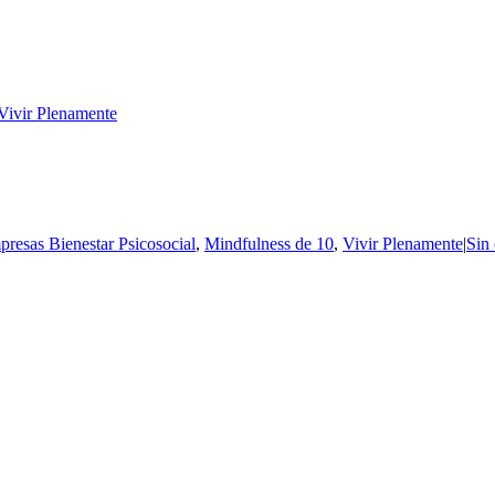
Vivir Plenamente
resas Bienestar Psicosocial
,
Mindfulness de 10
,
Vivir Plenamente
|
Sin