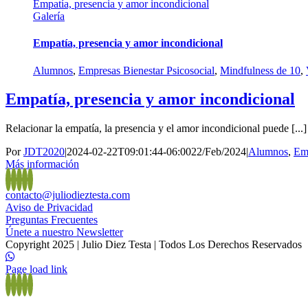
Empatía, presencia y amor incondicional
Galería
Empatía, presencia y amor incondicional
Alumnos
,
Empresas Bienestar Psicosocial
,
Mindfulness de 10
,
Empatía, presencia y amor incondicional
Relacionar la empatía, la presencia y el amor incondicional puede [...]
Por
JDT2020
|
2024-02-22T09:01:44-06:00
22/Feb/2024
|
Alumnos
,
Emp
Más información
contacto@juliodieztesta.com
Aviso de Privacidad
Preguntas Frecuentes
Únete a nuestro Newsletter
Copyright 2025 | Julio Diez Testa | Todos Los Derechos Reservados
Page load link
Ir