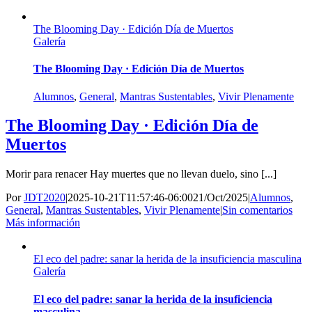
The Blooming Day · Edición Día de Muertos
Galería
The Blooming Day · Edición Día de Muertos
Alumnos
,
General
,
Mantras Sustentables
,
Vivir Plenamente
The Blooming Day · Edición Día de
Muertos
Morir para renacer Hay muertes que no llevan duelo, sino [...]
Por
JDT2020
|
2025-10-21T11:57:46-06:00
21/Oct/2025
|
Alumnos
,
General
,
Mantras Sustentables
,
Vivir Plenamente
|
Sin comentarios
Más información
El eco del padre: sanar la herida de la insuficiencia masculina
Galería
El eco del padre: sanar la herida de la insuficiencia
masculina