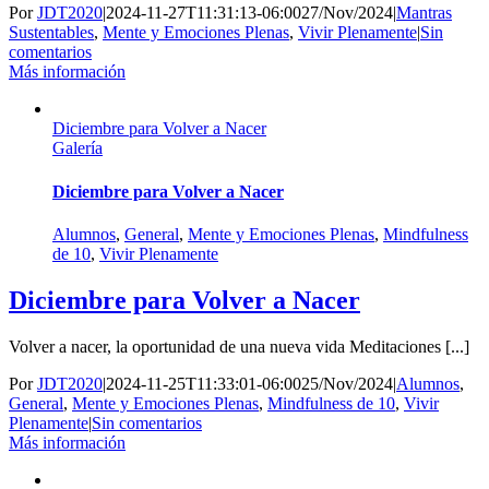
Por
JDT2020
|
2024-11-27T11:31:13-06:00
27/Nov/2024
|
Mantras
Sustentables
,
Mente y Emociones Plenas
,
Vivir Plenamente
|
Sin
comentarios
Más información
Diciembre para Volver a Nacer
Galería
Diciembre para Volver a Nacer
Alumnos
,
General
,
Mente y Emociones Plenas
,
Mindfulness
de 10
,
Vivir Plenamente
Diciembre para Volver a Nacer
Volver a nacer, la oportunidad de una nueva vida Meditaciones [...]
Por
JDT2020
|
2024-11-25T11:33:01-06:00
25/Nov/2024
|
Alumnos
,
General
,
Mente y Emociones Plenas
,
Mindfulness de 10
,
Vivir
Plenamente
|
Sin comentarios
Más información