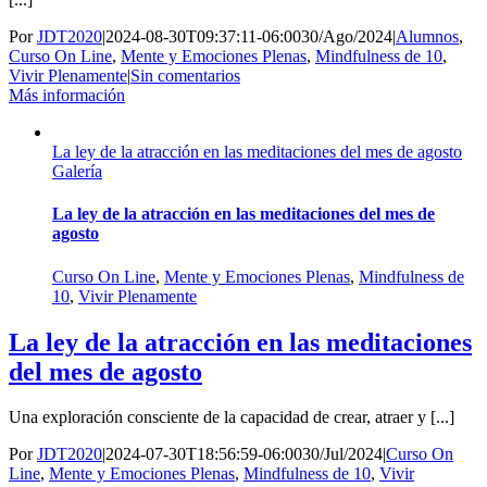
Por
JDT2020
|
2024-08-30T09:37:11-06:00
30/Ago/2024
|
Alumnos
,
Curso On Line
,
Mente y Emociones Plenas
,
Mindfulness de 10
,
Vivir Plenamente
|
Sin comentarios
Más información
La ley de la atracción en las meditaciones del mes de agosto
Galería
La ley de la atracción en las meditaciones del mes de
agosto
Curso On Line
,
Mente y Emociones Plenas
,
Mindfulness de
10
,
Vivir Plenamente
La ley de la atracción en las meditaciones
del mes de agosto
Una exploración consciente de la capacidad de crear, atraer y [...]
Por
JDT2020
|
2024-07-30T18:56:59-06:00
30/Jul/2024
|
Curso On
Line
,
Mente y Emociones Plenas
,
Mindfulness de 10
,
Vivir