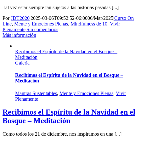
Tal vez estar siempre tan sujetos a las historias pasadas [...]
Por
JDT2020
|
2025-03-06T09:52:52-06:00
06/Mar/2025
|
Curso On
Line
,
Mente y Emociones Plenas
,
Mindfulness de 10
,
Vivir
Plenamente
|
Sin comentarios
Más información
Recibimos el Espíritu de la Navidad en el Bosque –
Meditación
Galería
Recibimos el Espíritu de la Navidad en el Bosque –
Meditación
Mantras Sustentables
,
Mente y Emociones Plenas
,
Vivir
Plenamente
Recibimos el Espíritu de la Navidad en el
Bosque – Meditación
Como todos los 21 de diciembre, nos inspiramos en una [...]