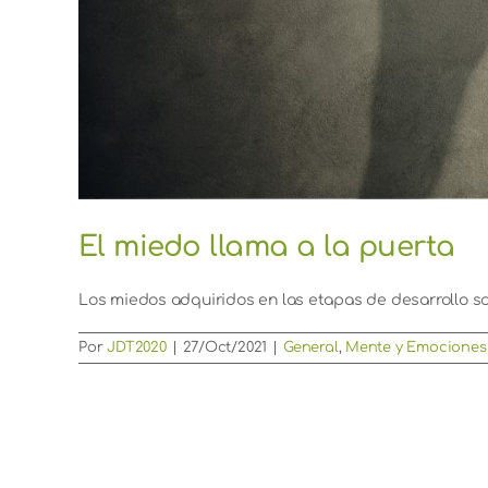
El miedo llama a la puerta
Los miedos adquiridos en las etapas de desarrollo son 
Por
JDT2020
|
27/Oct/2021
|
General
,
Mente y Emociones