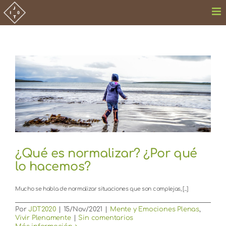
Saltar
al
contenido
¿Qué es normalizar? ¿Por qué
lo hacemos?
Mucho se habla de normalizar situaciones que son complejas, [...]
Por
JDT2020
|
15/Nov/2021
|
Mente y Emociones Plenas
,
Vivir Plenamente
|
Sin comentarios