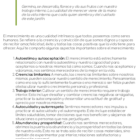
Germina, se desarrolla, florece y da sus frutos con nuestro
trabajo interno. La cualidad de merecer viene de la mano
de la vida interna que cada quien siembra y del cuidado
de este jardín.
El merecimiento es una cualidad intrínseca que todos poseemos como seres
humanos. Se refiere a la creencia y convicción de que somos dignos y capaces
de recibir amor, felicidad, éxito y todas las cosas positivas que la vida tiene para
ofrecer. Aquí te comparto algunos aspectos importantes sobre el merecimiento:
Autoestima y autoaceptación:
El merecimiento está estrechamente
relacionado con nuestra autoestima y nuestra capacidad para
aceptarnos a nosotros mismos tal como somos. Cuando nos aceptamos y
valoramos, nos sentimos merecedores de lo mejor en la vida.
Creencias limitantes:
A menudo, las creencias limitantes sobre nosotros
mismos pueden socavar nuestro sentido de merecimiento. Pensamientos
como «no soy lo suficientemente bueno» o «no merezco ser feliz» pueden
obstaculizar nuestro crecimiento personal y profesional.
Trabajo interior:
Cultivar un sentido de merecimiento requiere trabajo
interior. Esto incluye desafiar y cambiar creencias negativas arraigadas,
practicar la autocompasión y desarrollar una actitud de gratitud y
aprecio por nosotros mismos.
Autocuidado y autorrespeto:
Sentirnos merecedores nos impulsa a
practicar el autocuidado y el autorrespeto. Esto incluye establecer
límites saludables, tomar decisiones que nos beneficien y alejarnos de
situaciones o personas que nos perjudiquen.
Abundancia y prosperidad:
Cuando nos sentimos merecedores,
abrimos la puerta a la abundancia y la prosperidad en todas las áreas
de nuestra vida. Esto no se trata solo de recibir cosas materiales, sino
también de experimentar paz interior, relaciones satisfactorias y