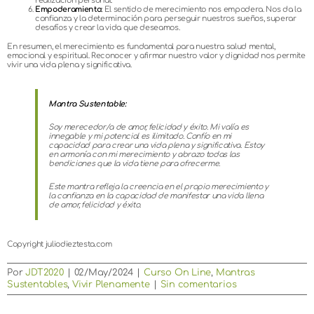
realización personal.
Empoderamiento:
El sentido de merecimiento nos empodera. Nos da la
confianza y la determinación para perseguir nuestros sueños, superar
desafíos y crear la vida que deseamos.
En resumen, el merecimiento es fundamental para nuestra salud mental,
emocional y espiritual. Reconocer y afirmar nuestro valor y dignidad nos permite
vivir una vida plena y significativa.
Mantra Sustentable:
Soy merecedor/a de amor, felicidad y éxito. Mi valía es
innegable y mi potencial es ilimitado. Confío en mi
capacidad para crear una vida plena y significativa. Estoy
en armonía con mi merecimiento y abrazo todas las
bendiciones que la vida tiene para ofrecerme.
Este mantra refleja la creencia en el propio merecimiento y
la confianza en la capacidad de manifestar una vida llena
de amor, felicidad y éxito.
Copyright juliodieztesta.com
Por
JDT2020
|
02/May/2024
|
Curso On Line
,
Mantras
Sustentables
,
Vivir Plenamente
|
Sin comentarios