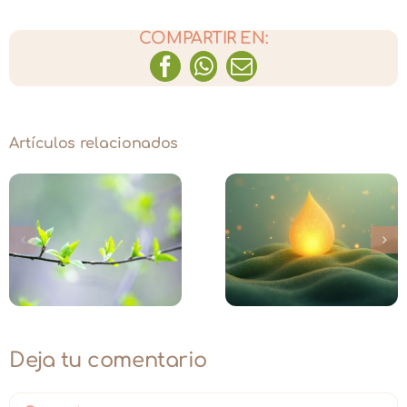
COMPARTIR EN:
Facebook
WhatsApp
Correo
electrónico
Artículos relacionados
Diciembre: La
The Bloomin
semilla de un
Day · Edición 
nuevo comienzo
de Muertos
Deja tu comentario
Comentar