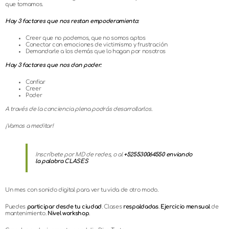
que tomamos.
Hay 3 factores que nos restan empoderamiento:
Creer que no podemos, que no somos aptos
Conectar con emociones de victimismo y frustración
Demandarle a los demás que lo hagan por nosotros
Hay 3 factores que nos dan poder:
Confiar
Creer
Poder
A través de la conciencia plena podrás desarrollarlos.
¡Vamos a meditar!
Inscríbete por MD de redes, o al
+525530064550 enviando
la palabra CLASES
Un mes con sonido digital para ver tu vida de otro modo.
Puedes
participar desde tu ciudad
. Clases
respaldadas
.
Ejercicio mensual
de
mantenimiento.
Nivel workshop
.