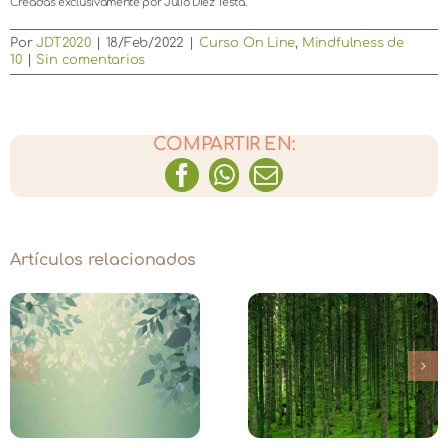
Creadas exclusivamente por Julio Diez Testa.
Por
JDT2020
|
18/Feb/2022
|
Curso On Line
,
Mindfulness de
10
|
Sin comentarios
COMPARTIR EN:
Facebook
WhatsApp
Correo
electrónico
Artículos relacionados
Equinoccio d
Ordenar la
primavera 20
te
energía interna –
¡Vamos a
Bosque 2026
meditar al
Bosque!