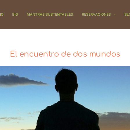
IO
BIO
MANTRAS SUSTENTABLES
RESERVACIONES
BL
El encuentro de dos mundos