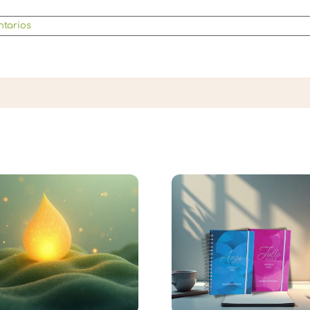
ntarios
Meditación
Agenda Mantras
Bosque: Int
Sustentables 2026
Acci