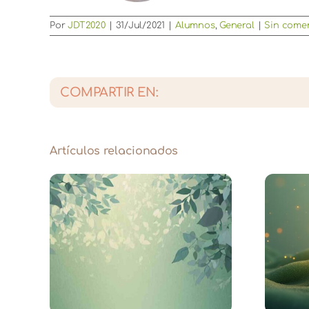
Por
JDT2020
|
31/Jul/2021
|
Alumnos
,
General
|
Sin come
COMPARTIR EN:
Artículos relacionados
te –
Diciembre: La semilla de
el
un nuevo comienzo