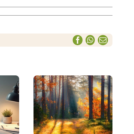
Facebook
WhatsApp
Correo
electrónic
Amarnos
 en el
Incondicionalmente –
uición y
Meditación en el
ón
Bosque