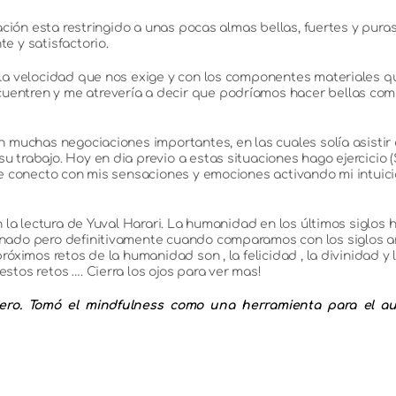
ación esta restringido a unas pocas almas bellas, fuertes y puras
e y satisfactorio.
 la velocidad que nos exige y con los componentes materiales 
ntren y me atrevería a decir que podríamos hacer bellas combi
n muchas negociaciones importantes, en las cuales solía asistir
trabajo. Hoy en dia previo a estas situaciones hago ejercicio (
me conecto con mis sensaciones y emociones activando mi intuici
n la lectura de Yuval Harari. La humanidad en los últimos siglos 
inado pero definitivamente cuando comparamos con los siglos 
róximos retos de la humanidad son , la felicidad , la divinidad y
tos retos …. Cierra los ojos para ver mas!
iero. Tomó el mindfulness como una herramienta para el a