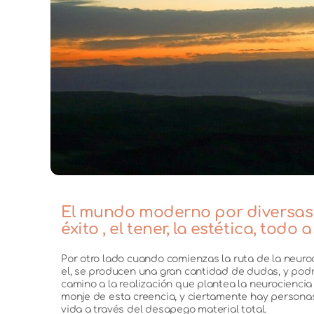
El mundo moderno por diversas ra
éxito , el tener, la estética, todo
Por otro lado cuando comienzas la ruta de la neuroc
el, se producen una gran cantidad de dudas, y podr
camino a la realización que plantea la neurociencia
monje de esta creencia, y ciertamente hay person
vida a través del desapego material total.