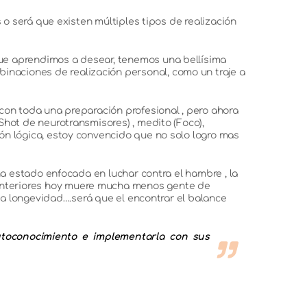
 o será que existen múltiples tipos de realización
que aprendimos a desear, tenemos una bellísima
naciones de realización personal, como un traje a
 con toda una preparación profesional , pero ahora
Shot de neurotransmisores) , medito (Foco),
ón lógica, estoy convencido que no solo logro mas
ha estado enfocada en luchar contra el hambre , la
anteriores hoy muere mucha menos gente de
 la longevidad….será que el encontrar el balance
utoconocimiento e implementarla con sus