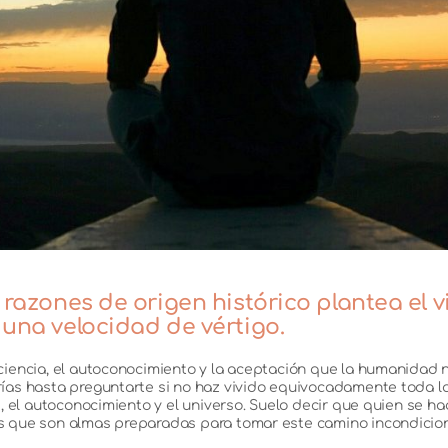
zones de origen histórico plantea el viv
 a una velocidad de vértigo.
iencia, el autoconocimiento y la aceptación que la humanidad no
ías hasta preguntarte si no haz vivido equivocadamente toda la v
 , el autoconocimiento y el universo. Suelo decir que quien se ha
as que son almas preparadas para tomar este camino incondicio