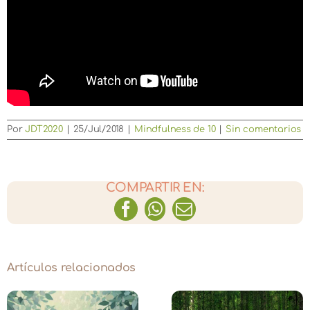
Por
JDT2020
|
25/Jul/2018
|
Mindfulness de 10
|
Sin comentarios
COMPARTIR EN:
Facebook
WhatsApp
Correo
electrónico
Artículos relacionados