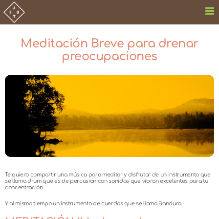
Saltar
al
contenido
Meditación Breve para drenar
preocupaciones
Ver
imagen
más
grande
Te quiero compartir una música para meditar y disfrutar de un instrumento que
se llama drum que es de percusión con sonidos que vibran excelentes para tu
concentración.
Y al mismo tiempo un instrumento de cuerdas que se llama Bandura.