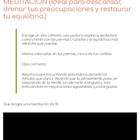
MEDITACIÓN (Ideal para descansar,
drenar tus preocupaciones y restaurar
tu equilibrio.)
Escoge un sitio cómodo, una postura orgánica, sentada/o
como chinito con las piernas cruzadas y la
espalda lo más
derecha que puedas.
Manos colocadas en tus piernas, cerca de tus rodillas.
Ojos cerrados.
Respira suave escuchando esta música durante los
minutos que dura y dejando que tu pensamiento pase, se
desprenda de tu mente, sin aferrarte a ninguno y solo
enfocándote en respiraciones agradables y prolongadas.
Que tengas una meditación de 10.