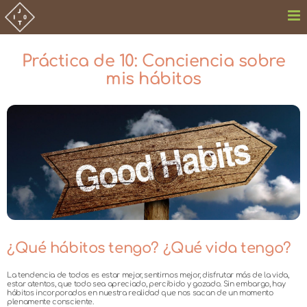
Saltar
al
contenido
Práctica de 10: Conciencia sobre
mis hábitos
Ver
imagen
más
grande
¿Qué hábitos tengo? ¿Qué vida tengo?
La tendencia de todos es estar mejor, sentirnos mejor, disfrutar más de la vida,
estar atentos, que todo sea apreciado, percibido y gozado. Sin embargo, hay
hábitos incorporados en nuestra realidad que nos sacan de un momento
plenamente consciente.