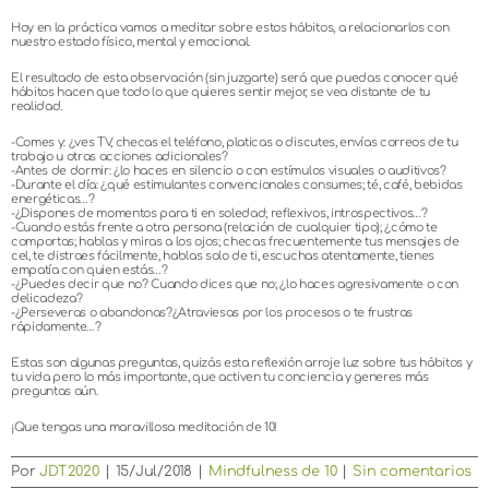
Hoy en la práctica vamos a meditar sobre estos hábitos, a relacionarlos con
nuestro estado físico, mental y emocional.
El resultado de esta observación (sin juzgarte) será que puedas conocer qué
hábitos hacen que todo lo que quieres sentir mejor, se vea distante de tu
realidad.
-Comes y: ¿ves TV, checas el teléfono, platicas o discutes, envías correos de tu
trabajo u otras acciones adicionales?
-Antes de dormir: ¿lo haces en silencio o con estímulos visuales o auditivos?
-Durante el día: ¿qué estimulantes convencionales consumes; té, café, bebidas
energéticas…?
-¿Dispones de momentos para ti en soledad; reflexivos, introspectivos…?
-Cuando estás frente a otra persona (relación de cualquier tipo); ¿cómo te
comportas; hablas y miras a los ojos; checas frecuentemente tus mensajes de
cel, te distraes fácilmente, hablas solo de ti, escuchas atentamente, tienes
empatía con quien estás…?
-¿Puedes decir que no? Cuando dices que no; ¿lo haces agresivamente o con
delicadeza?
-¿Perseveras o abandonas?¿Atraviesas por los procesos o te frustras
rápidamente…?
Estas son algunas preguntas, quizás esta reflexión arroje luz sobre tus hábitos y
tu vida pero lo más importante, que activen tu conciencia y generes más
preguntas aún.
¡Que tengas una maravillosa meditación de 10!
Por
JDT2020
|
15/Jul/2018
|
Mindfulness de 10
|
Sin comentarios