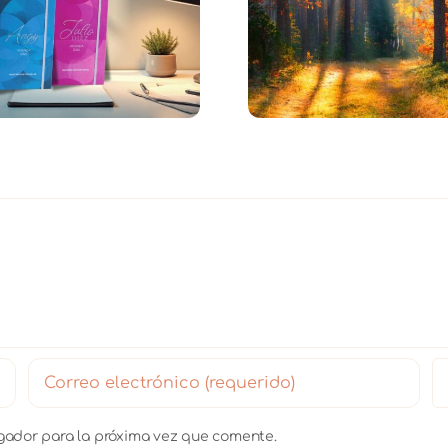
Meditación en el
The Bloomin
Bosque: Intuición y
Edición Día d
Acción
egador para la próxima vez que comente.