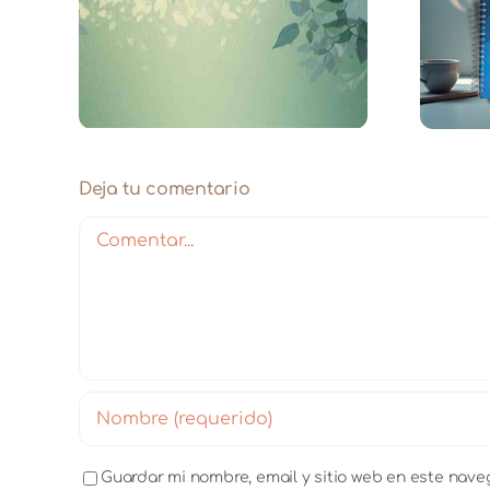
te –
Agenda Mantras
el
Sustentables 2026
Deja tu comentario
Comentar
Guardar mi nombre, email y sitio web en este nav