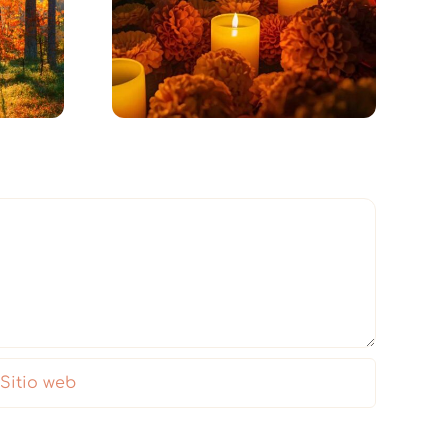
Amarnos
g Day ·
Incondicionalmente –
e Muertos
Meditación en el
Bosque