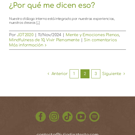
¿Por qué me dicen eso?
Nuestro diálogo interno está integrado por nuestras experiencias,
nuestros deseos [...]
Por
JDT2020
|
11/Nov/2024
|
Mente y Emociones Plenas
,
Mindfulness de 10
,
Vivir Plenamente
|
Sin comentarios
Más información
Anterior
1
2
3
Siguiente
contacto@juliodieztesta.com