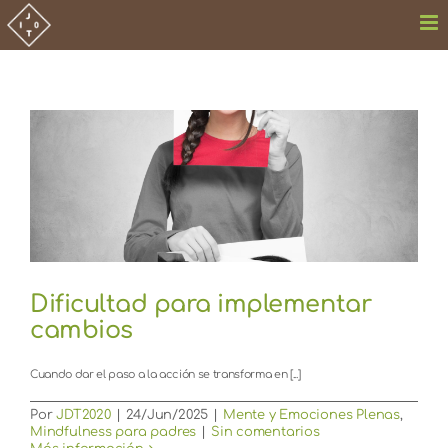
Saltar
al
contenido
Dificultad para implementar
cambios
Cuando dar el paso a la acción se transforma en [...]
Por
JDT2020
|
24/Jun/2025
|
Mente y Emociones Plenas
,
Mindfulness para padres
|
Sin comentarios