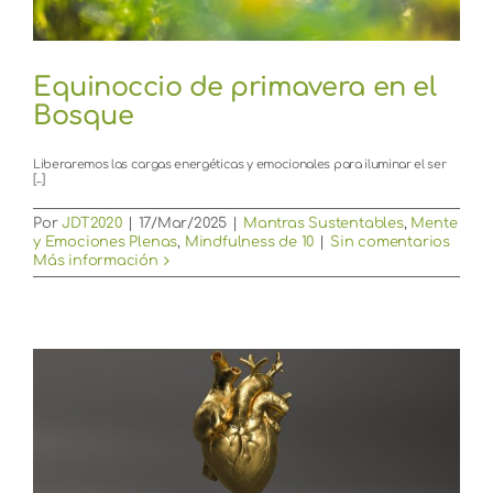
Equinoccio de primavera en el
Bosque
Liberaremos las cargas energéticas y emocionales para iluminar el ser
[...]
Por
JDT2020
|
17/Mar/2025
|
Mantras Sustentables
,
Mente
y Emociones Plenas
,
Mindfulness de 10
|
Sin comentarios
Más información