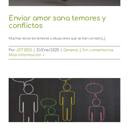
Enviar amor sana temores y
conflictos
Muchas veces los temores o situaciones que se han cerrado [...]
Por
JDT2020
|
21/Ene/2025
|
General
|
Sin comentarios
Más información