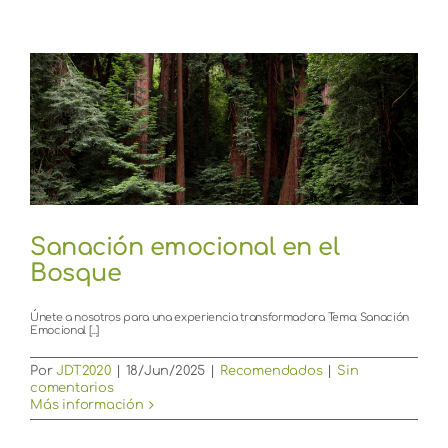
Sanación emocional en el
Bosque
Únete a nosotros para una experiencia transformadora Tema: Sanación
Emocional [...]
Por
JDT2020
|
18/Jun/2025
|
Recomendados
|
Sin
comentarios
Más información