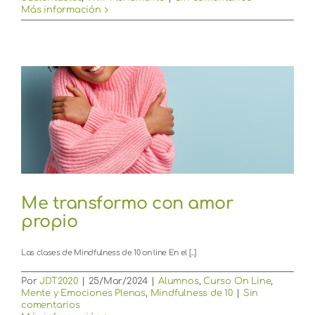
Más información
Me transformo con amor
propio
Las clases de Mindfulness de 10 on line En el [...]
Por
JDT2020
|
25/Mar/2024
|
Alumnos
,
Curso On Line
,
Mente y Emociones Plenas
,
Mindfulness de 10
|
Sin
comentarios