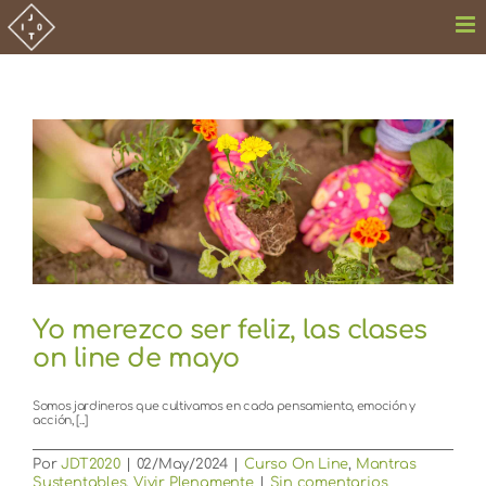
Saltar
al
contenido
Yo merezco ser feliz, las clases
on line de mayo
Somos jardineros que cultivamos en cada pensamiento, emoción y
acción, [...]
Por
JDT2020
|
02/May/2024
|
Curso On Line
,
Mantras
Sustentables
,
Vivir Plenamente
|
Sin comentarios