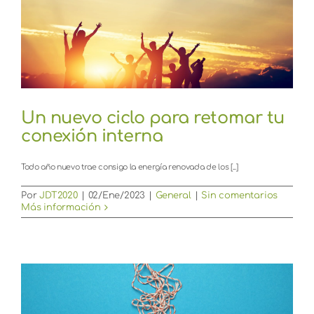
Un nuevo ciclo para retomar tu
conexión interna
Todo año nuevo trae consigo la energía renovada de los [...]
Por
JDT2020
|
02/Ene/2023
|
General
|
Sin comentarios
Más información