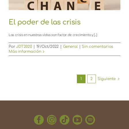
El poder de las crisis
Las crisis en nuestras vidas son factor de crecimiento y [...]
Por
JDT2020
|
19/Oct/2022
|
General
|
Sin comentarios
Más información
1
2
Siguiente